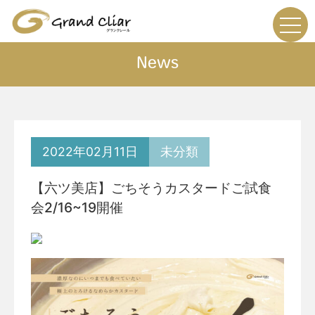
News
2022年02月11日
未分類
【六ツ美店】ごちそうカスタードご試食
会2/16~19開催